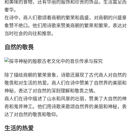
和美味的食物，还有华丽的服饰和珍贵的饰品，生活富足而
奢华。
在诗中，商人们歌颂着商朝的繁荣和昌盛，对商朝的兴盛景
象赞不绝口。他们用诗歌来赞美商朝的繁荣和繁荣，表达对
当时社会的向往和推崇。
自然的敬畏
除了描绘商朝的繁荣景象，诗歌还展现了古代商人对自然的
敬畏和对生活的热爱。商人们在诗中赞美了自然界的美丽和
神秘，表达了对自然的深刻理解和敬畏之情。
商人们在诗中描述了山水和风景的壮丽，赞美了大自然的神
奇和鬼斧神工。他们用诗歌来歌颂自然界的美丽和神秘，表
达了对自然的敬畏和敬仰。
生活的热爱