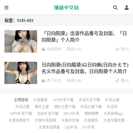
标签：SSIS-693
「日向阳葵」出道作品番号及封面，「日
向阳葵」个人简介
优优新闻
阅读(241)
赞(
0
)
日向阳葵(日向陽葵)以日向枫(日向かえで)
名义作品番号及封面，日向阳葵个人简介
热门大瓜
阅读(229)
赞(
0
)
友情链接
大发备用
APT扑克下载
天龙扑克下载
扑克之城
扑克之星
德扑之星
德扑之星下载
扑克之城下载
扑克坊
WPT扑克下载
功夫扑克下载
EPCP扑克
博狗棋牌
大发官网app
大发体育官方
大发扑克官网
大发中文网
大发娱乐
大发专属优惠
大发幸运转盘
QQ扑克
EV扑克