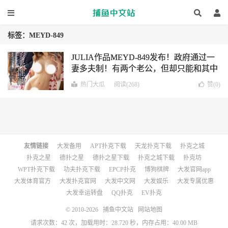
标签：MEYD-849
JULIA作品MEYD-849发布！政府通过一
妻多夫制！有两个老公，但却只能和其中
一位做爱
热门大瓜
阅读(268)
赞(
0
)
友情链接
大发备用
APT扑克下载
天龙扑克下载
扑克之城
扑克之星
德扑之星
德扑之星下载
扑克之城下载
扑克坊
WPT扑克下载
功夫扑克下载
EPCP扑克
博狗棋牌
大发官网app
大发体育官方
大发扑克官网
大发中文网
大发娱乐
大发专属优惠
大发幸运转盘
QQ扑克
EV扑克
© 2010-2026
捕鱼中文站
网站地图
请求次数：42 次，加载用时：28.720 秒，内存占用：40.00 MB