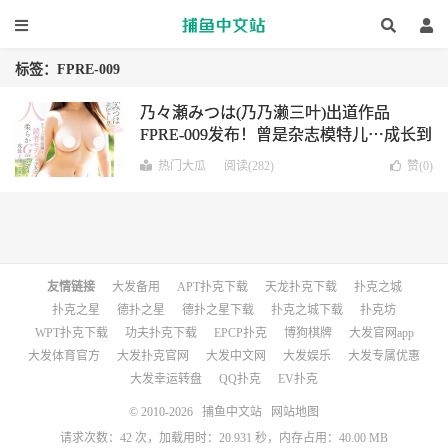
标签：FPRE-009
乃々瀬みつは(乃乃濑三叶)出道作品
FPRE-009发布！曾是杂志模特儿⋯成长到
G罩杯又经验很少的她一出道就被玩爆
热门大瓜
阅读(282)
赞(
0
)
了！
友情链接
大发备用
APT扑克下载
天龙扑克下载
扑克之城
扑克之星
德扑之星
德扑之星下载
扑克之城下载
扑克坊
WPT扑克下载
功夫扑克下载
EPCP扑克
博狗棋牌
大发官网app
大发体育官方
大发扑克官网
大发中文网
大发娱乐
大发专属优惠
大发幸运转盘
QQ扑克
EV扑克
© 2010-2026
捕鱼中文站
网站地图
请求次数：42 次，加载用时：20.931 秒，内存占用：40.00 MB