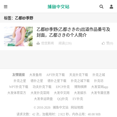
标签：乙都纱季野
乙都纱季野(乙都さきの)出道作品番号及
封面，乙都さきの个人简介
优优新闻
阅读(226)
赞(
0
)
友情链接
大发备用
APT扑克下载
天龙扑克下载
扑克之城
扑克之星
德扑之星
德扑之星下载
扑克之城下载
扑克坊
WPT扑克下载
功夫扑克下载
EPCP扑克
博狗棋牌
大发官网app
大发体育官方
大发扑克官网
大发中文网
大发娱乐
大发专属优惠
大发幸运转盘
QQ扑克
EV扑克
© 2010-2026
捕鱼中文站
网站地图
请求次数：42 次，加载用时：2.922 秒，内存占用：40.00 MB