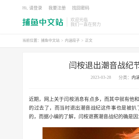
Hi, 请登录
我要注册
找回密码
欢迎光临
我们一直在努力
当前位置：
捕鱼中文站
>
内涵段子
>
正文
闫桉退出潮音战纪
2023-03-28
分类：
内
近期，网上关于闫桉消息有点多，而其中就有他
的过去了，而当时退出潮音战纪这件事也是被扒
的，而据小编的了解，闫桉退赛潮音战纪的确是因