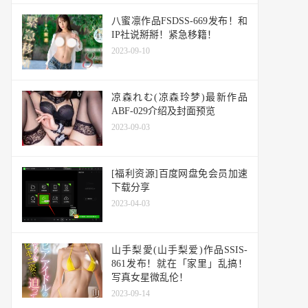
八蜜凛作品FSDSS-669发布！和
IP社说掰掰！紧急移籍！
2023-09-10
凉森れむ(凉森玲梦)最新作品
ABF-029介绍及封面预览
2023-09-03
[福利资源]百度网盘免会员加速
下载分享
2023-04-03
山手梨愛(山手梨爱)作品SSIS-
861发布！就在「家里」乱搞！
写真女星微乱伦！
2023-09-14