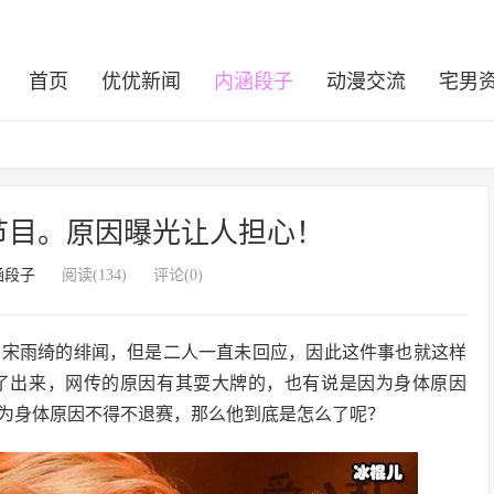
首页
优优新闻
内涵段子
动漫交流
宅男
节目。原因曝光让人担心！
涵段子
阅读(134)
评论(0)
和宋雨绮的绯闻，但是二人一直未回应，因此这件事也就这样
了出来，网传的原因有其耍大牌的，也有说是因为身体原因
为身体原因不得不退赛，那么他到底是怎么了呢？