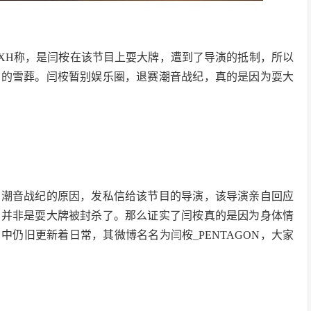
XH称，是闫桉在该节目上耍大牌，遭到了导演的抵制，所以
意的雪葬。闫桉暂别娱乐圈，退赛潮音战纪，真的是因为耍大
出潮音战纪的原因，发私信给该节目的导演，该导演亲自回应
，并非是耍大牌被封杀了。那么证实了闫桉真的是因为身体情
仍旧更新着日常，其微博名名为闫桉_PENTAGON，大家