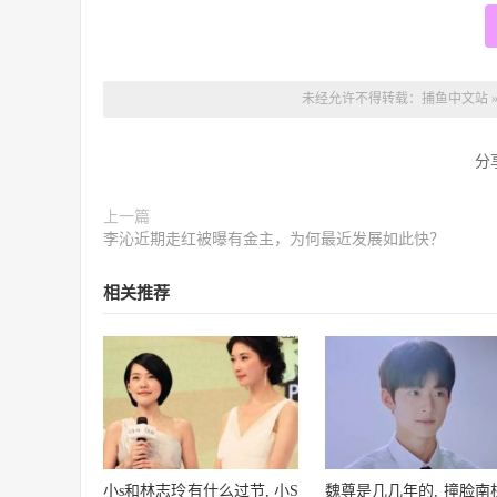
未经允许不得转载：
捕鱼中文站
分
上一篇
李沁近期走红被曝有金主，为何最近发展如此快？
相关推荐
小s和林志玲有什么过节, 小S
魏尊是几几年的, 撞脸南