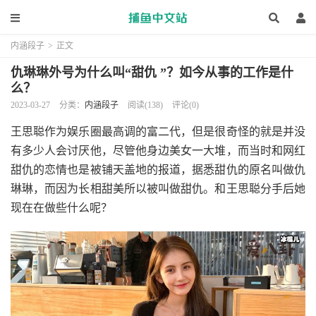
内涵段子
>
正文
仇琳琳外号为什么叫“甜仇 ”？如今从事的工作是什
么？
2023-03-27
分类：
内涵段子
阅读(138)
评论(0)
王思聪作为娱乐圈最高调的富二代，但是很奇怪的就是并没
有多少人会讨厌他，尽管他身边美女一大堆，而当时和网红
甜仇的恋情也是被铺天盖地的报道，据悉甜仇的原名叫做仇
琳琳，而因为长相甜美所以被叫做甜仇。和王思聪分手后她
现在在做些什么呢？