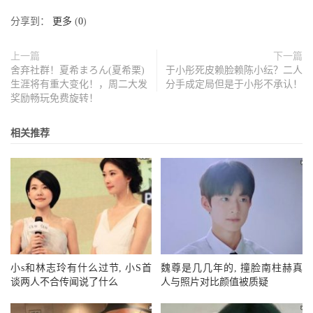
分享到：
更多
(
0
)
上一篇
下一篇
舍弃社群！夏希まろん(夏希栗)
于小彤死皮赖脸赖陈小纭？二人
生涯将有重大变化！，周二大发
分手成定局但是于小彤不承认！
奖励畅玩免费旋转！
相关推荐
小s和林志玲有什么过节, 小S首
魏尊是几几年的, 撞脸南柱赫真
谈两人不合传闻说了什么
人与照片对比颜值被质疑