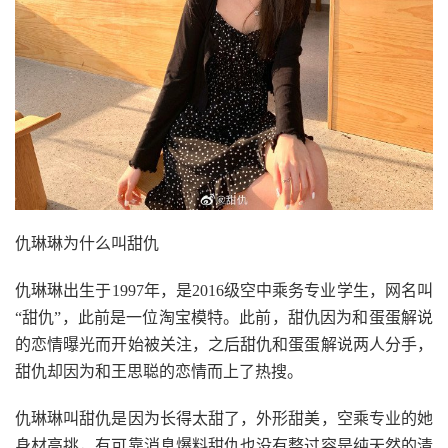
仇琳琳为什么叫甜仇
仇琳琳出生于1997年，是2016级空中乘务专业学生，网名叫
“甜仇”，此前是一位淘宝模特。此前，甜仇因为和蛋蛋解说
的恋情曝光而开始被关注，之后甜仇和蛋蛋解说两人分手，
甜仇却因为和王思聪的恋情而上了热搜。
仇琳琳叫甜仇是因为长得太甜了，外形甜美，空乘专业的她
身材高挑，有可靠消息爆料甜仇也没有整过容是纯天然的清