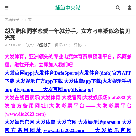
内涵段子
>
正文
胡先煦和同学恋爱一年就分手，女方刁卓疑似恋情见
光死
2023-05-04
分类：
内涵段子
阅读(171)
评论(0)
大发体育，亚洲领先的专业电竞体育赛事预测平台，风雨兼
程，继往开来，立即加入我们吧
大发官网app|大发体育DafaSports|大发体育(dafa)官方APP
下载|大发娱乐官方app下载|大发体育app下载|大发娱乐手机
app|dfvip.app——大发官网app(dfvip.app)
大发在线百家乐|大发体育|大发官网|大发娱乐场|dafa888|大
发官方备用网址|大发彩票平台——大发彩票平台
(www.dfa2023.com)
大发娱乐官网|大发体育|大发官网|大发娱乐场|dafa888|大发
官方备用网址|www.dafa2023.com——大发娱乐官网