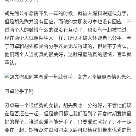
胡先煦公布恋情不到一年的时候，就被人爆料说疑似分手，
但是胡先煦并没有回应，而他的女朋友刁卓也没有回应，不
过两个人的微博什么的都没有互动了，也没有一起被拍过，
现在两个人就像陌生人一样，所以才被人怀疑自己分手，至
于刁卓和胡先煦是否分手这是无从得知的，但是不了否认，
他们两个人当初真的很美好，这就是最纯真的感情，喜欢就
承认。
刁卓分手了吗
刁卓是一个很优秀的女孩，胡先煦也十分的好，不管他们现
在是否还在一起，但是他们都让我们看到了青春时期爱情最
好的样子，谁说恋爱不能分手了，只要爱过就好了，不一定
要在一起，期待胡先煦和刁卓以后可以给我们带来优秀的影