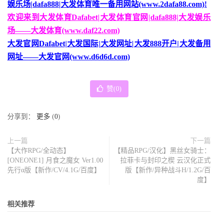
娱乐场|dafa888|大发体育唯一备用网站(www.2dafa88.com)!
欢迎来到大发体育Dafabet|大发体育官网|dafa888|大发娱乐
场——大发体育(www.daf22.com)
大发官网Dafabet|大发国际|大发网址|大发888开户|大发备用
网址——大发官网(www.d6d6d.com)
赞(
0
)
分享到：
更多
(
0
)
上一篇
下一篇
【大作RPG/全动态】
【精品RPG/汉化】黑丝女骑士：
[ONEONE1] 月食之魔女 Ver1.00
拉菲卡与封印之楔 云汉化正式
先行α版【新作/CV/4.1G/百度】
版【新作/异种战斗H/1.2G/百
度】
相关推荐