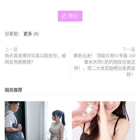
赞(
0
)
分享到：
更多
(
0
)
上一篇
下一篇
杨天真发博评论高以翔去世，被
重新出发！ 顶级片商S1专属 160
网友骂删微博？
厘米天然G奶的她现在是这
样！，周二大发奖励畅玩免费旋
转！
相关推荐