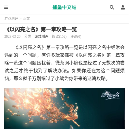
游戏测评
>
正文
《以闪亮之名》第一章攻略一览
2023-03-26
分类：
游戏测评
阅读(152)
评论(0)
《以闪亮之名》第一章攻略一览是以闪亮之名中经常会
遇到的一个问题，有许多玩家都被《以闪亮之名》第一章攻
略一览这个问题困扰着，微茶网小编也是经过了无数次的尝
试之后才终于找到了解决办法。如果你还在为这个问题烦
恼，那么就千万别错过了小编为你带来的这篇攻略。