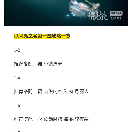
以闪亮之名第一章攻略一览
1-2
推荐搭配：裙·小镇周末
1-4
推荐搭配：裙·交织时空;鞋·如月丽人
1-6
推荐搭配：衣·跃动脉搏;裤·破碎夜幕