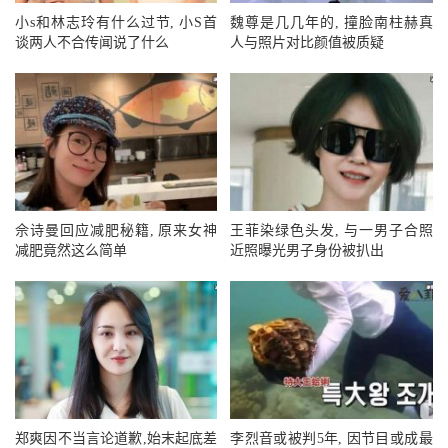
小s和林志玲有什么过节, 小S首
魏尊是几几年的, 撞脸南柱赫真
谈两人不合传闻说了什么
人与照片对比颜值被质疑
佘诗曼回应减肥秘籍, 原来女神
王菲染绿色头发, 与一男子合照
减肥竟然这么简单
近照曝光男子身份被扒出
郑爽因不当言论道歉,始末起底差
李烈音或被判5年, 因节目或成最