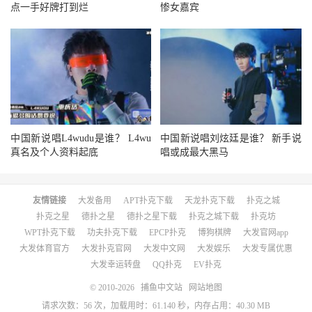
点一手好牌打到烂
惨女嘉宾
中国新说唱L4wudu是谁？ L4wu
中国新说唱刘炫廷是谁？ 新手说
真名及个人资料起底
唱或成最大黑马
友情链接
大发备用
APT扑克下载
天龙扑克下载
扑克之城
扑克之星
德扑之星
德扑之星下载
扑克之城下载
扑克坊
WPT扑克下载
功夫扑克下载
EPCP扑克
博狗棋牌
大发官网app
大发体育官方
大发扑克官网
大发中文网
大发娱乐
大发专属优惠
大发幸运转盘
QQ扑克
EV扑克
© 2010-2026
捕鱼中文站
网站地图
请求次数：56 次，加载用时：61.140 秒，内存占用：40.30 MB