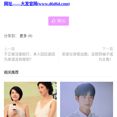
网址——大发官网(www.d6d6d.com)
赞(
0
)
分享到：
更多
(
0
)
上一篇
下一篇
于正被沈泰殴打，本人回应是因
吴宣仪穿搭出圈，没想到袖子成
为承诺没有做到？
为主角！
相关推荐