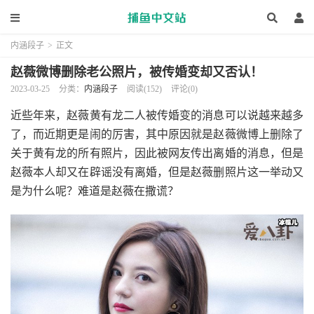
内涵段子
>
正文
赵薇微博删除老公照片，被传婚变却又否认！
2023-03-25
分类：
内涵段子
阅读(152)
评论(0)
近些年来，赵薇黄有龙二人被传婚变的消息可以说越来越多
了，而近期更是闹的厉害，其中原因就是赵薇微博上删除了
关于黄有龙的所有照片，因此被网友传出离婚的消息，但是
赵薇本人却又在辟谣没有离婚，但是赵薇删照片这一举动又
是为什么呢？难道是赵薇在撒谎？