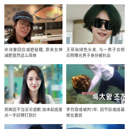
佘诗曼回应减肥秘籍, 原来女神
王菲染绿色头发, 与一男子合照
减肥竟然这么简单
近照曝光男子身份被扒出
郑爽因不当言论道歉,始末起底差
李烈音或被判5年, 因节目或成最
点一手好牌打到烂
惨女嘉宾