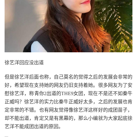
徐艺洋回应没出道
但是徐艺洋后面也称，自己莫名的觉得之后的发展会非常的
好，希望现在支持她的网友仍旧支持着她。很多网友为了安
慰徐艺洋，称青你2出道的THE9女团，现在不是还不如秦牛
正威吗？徐艺洋的实力比秦牛正威好太多，之后的发展也肯
定非常的不错。也有网友觉得像徐艺洋这样好的成团苗子，
却不能出道，肯定又是有黑幕的，那么小编就为大家起底徐
艺洋不能成团出道的原因。