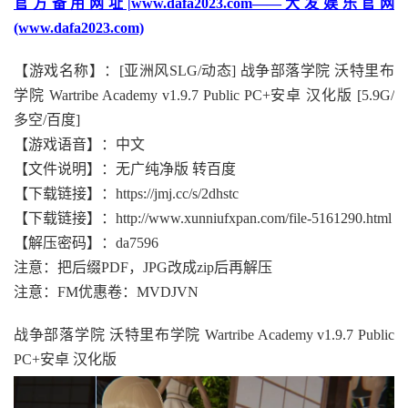
官方备用网址|www.dafa2023.com——大发娱乐官网
(www.dafa2023.com)
【游戏名称】：[亚洲风SLG/动态] 战争部落学院 沃特里布
学院 Wartribe Academy v1.9.7 Public PC+安卓 汉化版 [5.9G/
多空/百度]
【游戏语音】：中文
【文件说明】：无广纯净版 转百度
【下载链接】：https://jmj.cc/s/2dhstc
【下载链接】：http://www.xunniufxpan.com/file-5161290.html
【解压密码】：da7596
注意：把后缀PDF，JPG改成zip后再解压
注意：FM优惠卷：MVDJVN
战争部落学院 沃特里布学院 Wartribe Academy v1.9.7 Public
PC+安卓 汉化版