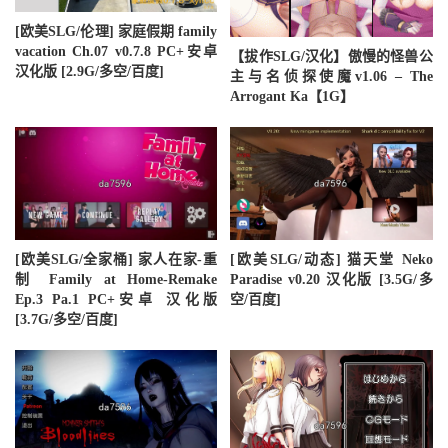
[欧美SLG/伦理] 家庭假期 family
vacation Ch.07 v0.7.8 PC+安卓
【拔作SLG/汉化】傲慢的怪兽公
汉化版 [2.9G/多空/百度]
主与名侦探使魔v1.06 – The
Arrogant Ka【1G】
[欧美SLG/全家桶] 家人在家-重
[欧美SLG/动态] 猫天堂 Neko
制 Family at Home-Remake
Paradise v0.20 汉化版 [3.5G/多
Ep.3 Pa.1 PC+安卓 汉化版
空/百度]
[3.7G/多空/百度]