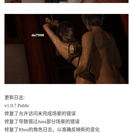
更新日志:
v1.9.7 Public
修复了允许访问未完成场景的错误
修复了导致错过Juna部分场景的错误
修复了Rhea的角色日志，以准确反映新的变化