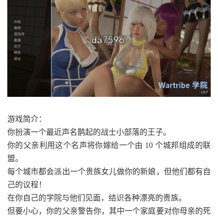
游戏简介：
你扮演一个最近声名鹊起的战士小部落的王子。
你的父亲利用这个名声将你嫁给一个由 10 个城邦组成的联
盟。
每个城市都会派出一个贵族女儿做你的新娘，但他们都有自
己的议程！
在你自己的学院与他们见面，结识各种漂亮的贵族。
但要小心，你的父亲警告你，其中一个家庭要对你母亲的死