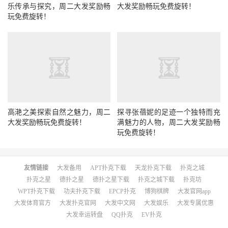
乐传承与探究，周二大发奖励畅
大发奖励畅玩免费旋转！
玩免费旋转！
高滟之美探索自然之魅力，周二
探寻张蓓妮的足迹一个独特而充
大发奖励畅玩免费旋转！
满魅力的人物，周二大发奖励畅
玩免费旋转！
友情链接
大发备用
APT扑克下载
天龙扑克下载
扑克之城
扑克之星
德扑之星
德扑之星下载
扑克之城下载
扑克坊
WPT扑克下载
功夫扑克下载
EPCP扑克
博狗棋牌
大发官网app
大发体育官方
大发扑克官网
大发中文网
大发娱乐
大发专属优惠
大发幸运转盘
QQ扑克
EV扑克