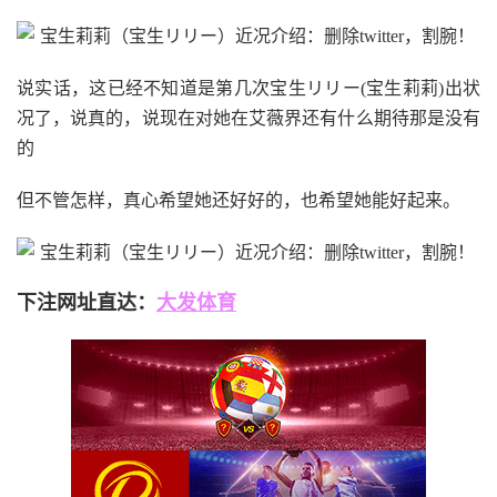
说实话，这已经不知道是第几次宝生リリー(宝生莉莉)出状
况了，说真的，说现在对她在艾薇界还有什么期待那是没有
的
但不管怎样，真心希望她还好好的，也希望她能好起来。
下注网址直达：
大发体育