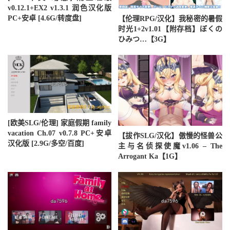
v0.12.1+EX2 v1.3.1 润色汉化版
PC+安卓 [4.6G/转度盘]
【伦理RPG/汉化】我秘密的暑假
时光1+2v1.01【附存档】ぼくの
ひみつ…【3G】
[欧美SLG/伦理] 家庭假期 family
vacation Ch.07 v0.7.8 PC+安卓
【拔作SLG/汉化】傲慢的怪兽公
汉化版 [2.9G/多空/百度]
主与名侦探使魔v1.06 – The
Arrogant Ka【1G】