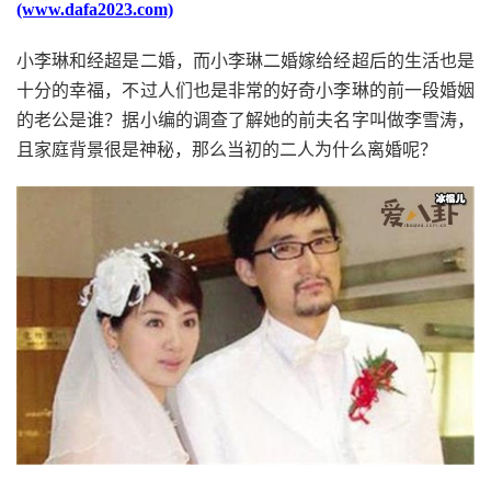
(www.dafa2023.com)
小李琳和经超是二婚，而小李琳二婚嫁给经超后的生活也是
十分的幸福，不过人们也是非常的好奇小李琳的前一段婚姻
的老公是谁？据小编的调查了解她的前夫名字叫做李雪涛，
且家庭背景很是神秘，那么当初的二人为什么离婚呢？