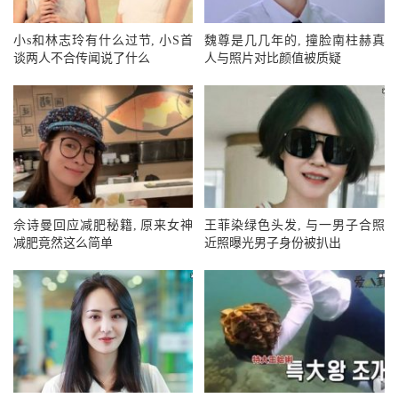
小s和林志玲有什么过节, 小S首
魏尊是几几年的, 撞脸南柱赫真
谈两人不合传闻说了什么
人与照片对比颜值被质疑
佘诗曼回应减肥秘籍, 原来女神
王菲染绿色头发, 与一男子合照
减肥竟然这么简单
近照曝光男子身份被扒出