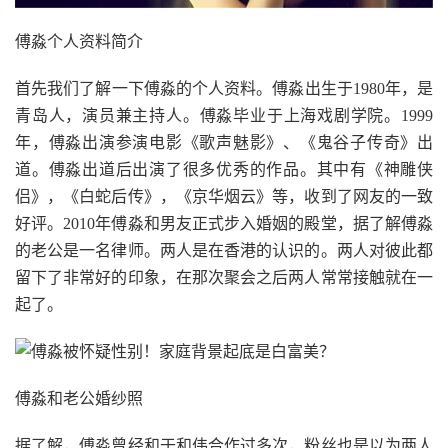
傅淼个人资料简介
首先我们了解一下傅淼的个人资料。傅淼出生于1980年，是
青岛人，演员兼主持人。傅淼毕业于上海戏剧学院。1999
年，傅淼出演参演电影《歌声魅影》、《鬼谷子传奇》出
道。傅淼出道后出演了很多优秀的作品。其中有《神雕侠
侣》，《白蛇后传》，《京华烟云》等，收到了网友的一致
好评。2010年傅淼和男友正式步入婚姻的殿堂，据了解傅淼
的老公是一名律师。两人是在香港的认识的。两人对彼此都
留下了非常好的印象，在那次聚会之后两人常常接触就在一
起了。
傅淼和老公婚纱照
据了解，傅淼曾经和于和伟合作过多次，粉丝也是以为两人