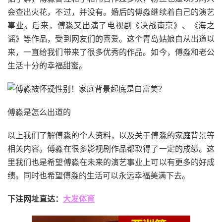
会查出火花，不过，并没有。婚后的傅淼继续着自己的演艺
事业。后来，傅淼又出演了电视剧《决战南京》、《海之
谣》等作品，受到网友们的喜爱。这个青岛姑娘自从出道以
来，一直给我们带来了很多优秀的作品。如今，傅淼和老公
生活十分的幸福甜蜜。
傅淼是怎么出道的
以上我们了解傅淼的个人资料，以及关于傅淼的家庭背景等
相关内容。傅淼在很多影视剧作品都取得了一定的成绩。这
里我们也是希望傅淼在未来的演艺事业上可以有更多的好成
绩。同时也希望傅淼的生活可以永远幸福美满下去。
下注网址直达：
大发体育