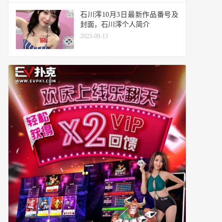
石川澪10月3日最新作品番号及
封面，石川澪个人简介
2023-09-13