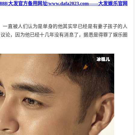
8|大发官方备用网址|www.dafa2023.com——大发娱乐官网
，一直被人们认为是单身的他其实早已经是有妻子孩子的人
的议论，因为他已经十几年没有消息了，据悉是得罪了娱乐圈