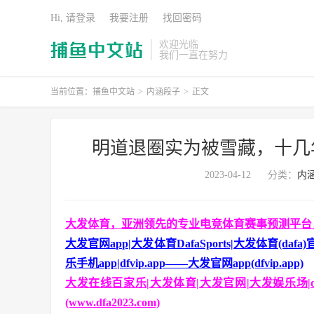
Hi, 请登录
我要注册
找回密码
欢迎光临
我们一直在努力
当前位置：
捕鱼中文站
>
内涵段子
>
正文
明道退圈实为被雪藏，十几
2023-04-12
分类：
内
大发体育，亚洲领先的专业电竞体育赛事预测平台
大发官网app|大发体育DafaSports|大发体育(da
乐手机app|dfvip.app——大发官网app(dfvip.app)
大发在线百家乐|大发体育|大发官网|大发娱乐场|d
(www.dfa2023.com)