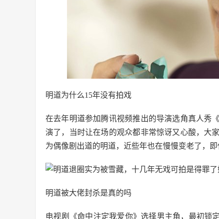
明道为什么15年没有拍戏
在去年明道参加腾讯视频推出的导演选角真人秀《
演了，当时让在场的观众都非常惊讶又心酸，大
为偶像剧出道的明道，近些年也在慢慢变老了，即
明道被大佬封杀是真的吗
电视剧《命中注定我爱你》选择男主角，最初锁定