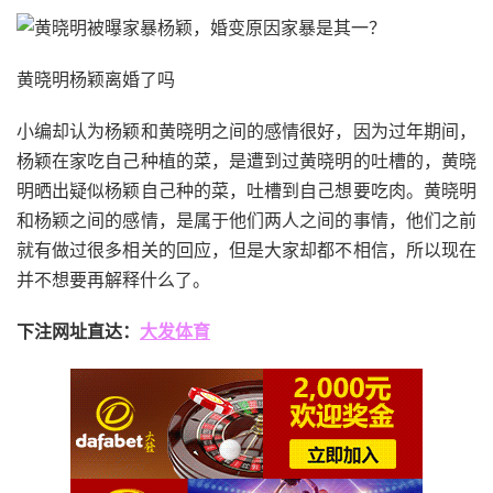
黄晓明杨颖离婚了吗
小编却认为杨颖和黄晓明之间的感情很好，因为过年期间，
杨颖在家吃自己种植的菜，是遭到过黄晓明的吐槽的，黄晓
明晒出疑似杨颖自己种的菜，吐槽到自己想要吃肉。黄晓明
和杨颖之间的感情，是属于他们两人之间的事情，他们之前
就有做过很多相关的回应，但是大家却都不相信，所以现在
并不想要再解释什么了。
下注网址直达：
大发体育