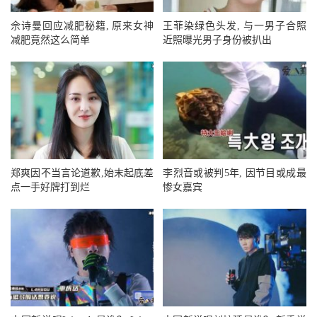
佘诗曼回应减肥秘籍, 原来女神
王菲染绿色头发, 与一男子合照
减肥竟然这么简单
近照曝光男子身份被扒出
郑爽因不当言论道歉,始末起底差
李烈音或被判5年, 因节目或成最
点一手好牌打到烂
惨女嘉宾