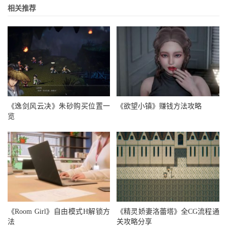
相关推荐
《逸剑风云决》朱砂购买位置一
《欲望小镇》赚钱方法攻略
览
《Room Girl》自由模式H解锁方
《精灵娇妻洛蕾塔》全CG流程通
法
关攻略分享