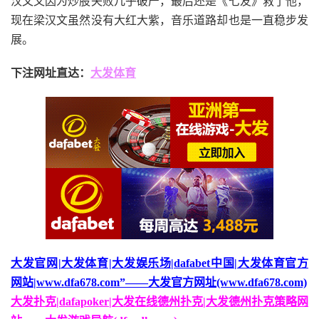
汉文又因为炒股失败几乎破产，最后还是《七友》救了他，
现在梁汉文虽然没有大红大紫，音乐道路却也是一直稳步发
展。
下注网址直达：
大发体育
大发官网|大发体育|大发娱乐场|dafabet中国|大发体育官方
网站|www.dfa678.com”——大发官方网址(www.dfa678.com)
大发扑克|dafapoker|大发在线德州扑克|大发德州扑克策略网