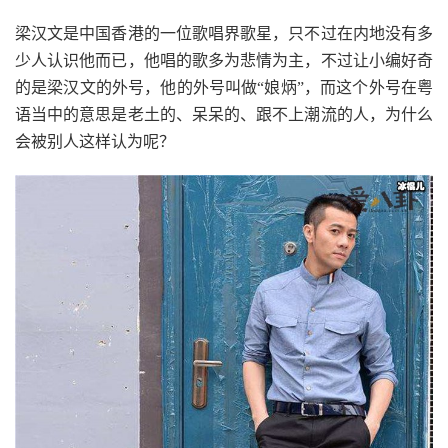
梁汉文是中国香港的一位歌唱界歌星，只不过在内地没有多
少人认识他而已，他唱的歌多为悲情为主，不过让小编好奇
的是梁汉文的外号，他的外号叫做“娘炳”，而这个外号在粤
语当中的意思是老土的、呆呆的、跟不上潮流的人，为什么
会被别人这样认为呢？