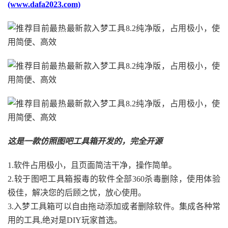
(www.dafa2023.com)
这是一款仿照图吧工具箱开发的，完全开源
1.软件占用极小，且页面简洁干净，操作简单。
2.较于图吧工具箱报毒的软件全部360杀毒删除，使用体验
极佳，解决您的后顾之忧，放心使用。
3.入梦工具箱可以自由拖动添加或者删除软件。集成各种常
用的工具,绝对是DIY玩家首选。