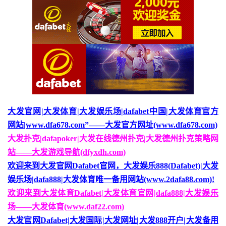
大发官网|大发体育|大发娱乐场|dafabet中国|大发体育官方
网站|www.dfa678.com”——大发官方网址(www.dfa678.com)
大发扑克|dafapoker|大发在线德州扑克|大发德州扑克策略网
站——大发游戏导航(dfyxdh.com)
欢迎来到大发官网Dafabet官网，大发娱乐888(Dafabet)|大发
娱乐场|dafa888|大发体育唯一备用网站(www.2dafa88.com)!
欢迎来到大发体育Dafabet|大发体育官网|dafa888|大发娱乐
场——大发体育(www.daf22.com)
大发官网Dafabet|大发国际|大发网址|大发888开户|大发备用