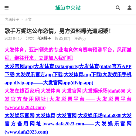
内涵段子
>
正文
歌手万妮达公布恋情，男方资料曝光遭起疑！
2023-04-10
分类：
内涵段子
阅读(197)
评论(0)
大发体育，亚洲领先的专业电竞体育赛事预测平台，风雨兼
程，继往开来，立即加入我们吧
大发官网app|大发体育DafaSports|大发体育(dafa)官方APP
下载|大发娱乐官方app下载|大发体育app下载|大发娱乐手机
app|dfvip.app——大发官网app(dfvip.app)
大发在线百家乐|大发体育|大发官网|大发娱乐场|dafa888|大
发官方备用网址|大发彩票平台——大发彩票平台
(www.dfa2023.com)
大发娱乐官网|大发体育|大发官网|大发娱乐场|dafa888|大发
官方备用网址|www.dafa2023.com——大发娱乐官网
(www.dafa2023.com)