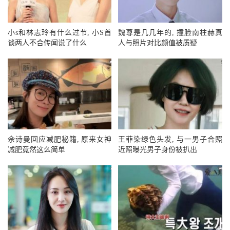
小s和林志玲有什么过节, 小S首
魏尊是几几年的, 撞脸南柱赫真
谈两人不合传闻说了什么
人与照片对比颜值被质疑
佘诗曼回应减肥秘籍, 原来女神
王菲染绿色头发, 与一男子合照
减肥竟然这么简单
近照曝光男子身份被扒出