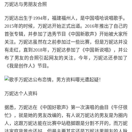
万妮达与男朋友合照
万妮达出生于1994年，福建福州人，是中国嘻哈说唱歌手。
2015年的时候，万妮达开始正式出道。2016年推出了自己的
首张专辑，并参加了选秀节目《中国新歌声》开始被大家所
关注。万妮达虽然在之前参加过一些比赛，但是万妮达并没
有走红，直到2018年，万妮达参加了《中国新说唱》，并公
布了男友的合照引起网友的关注，今年，万妮达还参加了
《我是创作人》节目。
万妮达个人资料
据悉，万妮达在《中国好歌声》第一次演唱的曲目《牛仔很
忙》，就是她的男友改编的，有人说万妮达的男友是为圈内
人，这跟万妮达能在比赛中站稳脚跟是分割不开的，而万妮
达家庭背景也还好，但最主要其实还是万妮达男朋友的人脉