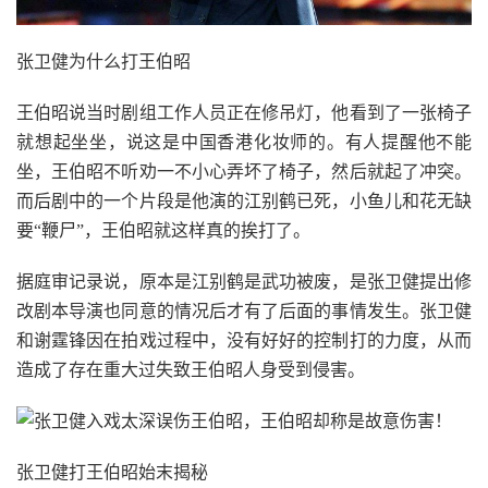
张卫健为什么打王伯昭
王伯昭说当时剧组工作人员正在修吊灯，他看到了一张椅子
就想起坐坐，说这是中国香港化妆师的。有人提醒他不能
坐，王伯昭不听劝一不小心弄坏了椅子，然后就起了冲突。
而后剧中的一个片段是他演的江别鹤已死，小鱼儿和花无缺
要“鞭尸”，王伯昭就这样真的挨打了。
据庭审记录说，原本是江别鹤是武功被废，是张卫健提出修
改剧本导演也同意的情况后才有了后面的事情发生。张卫健
和谢霆锋因在拍戏过程中，没有好好的控制打的力度，从而
造成了存在重大过失致王伯昭人身受到侵害。
张卫健打王伯昭始末揭秘