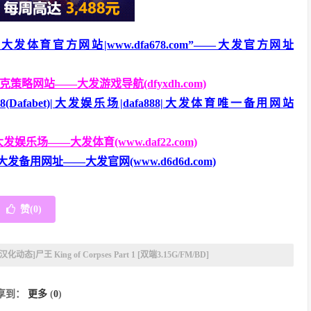
大发体育官方网站|www.dfa678.com”——大发官方网址
克策略网站——大发游戏导航(dfyxdh.com)
Dafabet)|大发娱乐场|dafa888|大发体育唯一备用网站
大发娱乐场——大发体育(www.daf22.com)
大发备用网址——大发官网(www.d6d6d.com)
赞(
0
)
化动态]尸王 King of Corpses Part 1 [双端3.15G/FM/BD]
享到：
更多
(
0
)