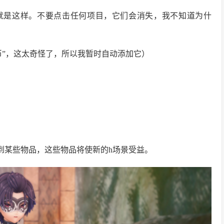
在就是这样。不要点击任何项目，它们会消失，我不知道为什
币”，这太奇怪了，所以我暂时自动添加它）
到某些物品，这些物品将使新的h场景受益。