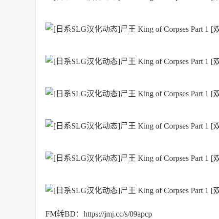
FM转BD：https://jmj.cc/s/09apcp