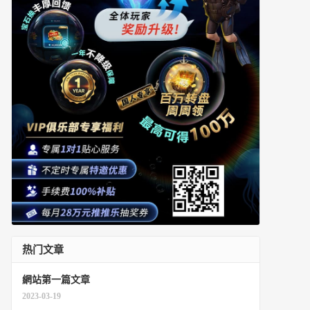
热门文章
網站第一篇文章
2023-03-19