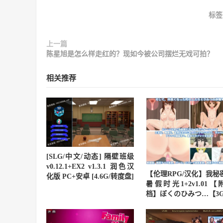
标签
上一篇
陈星旭是怎么样走红的？现如今被公司摆烂无戏可拍？
相关推荐
[SLG/中文/动态] 隔壁班级
v0.12.1+EX2 v1.3.1 润色汉
【伦理RPG/汉化】我秘
化版 PC+安卓 [4.6G/转度盘]
暑假时光1+2v1.01【
档】ぼくのひみつ…【3