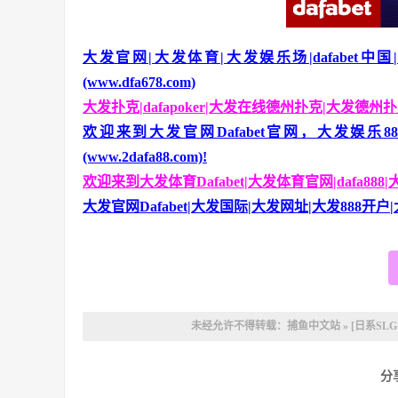
大发官网|大发体育|大发娱乐场|dafabet中国|
(www.dfa678.com)
大发扑克|dafapoker|大发在线德州扑克|大发德州扑
欢迎来到大发官网Dafabet官网，大发娱乐888(
(www.2dafa88.com)!
欢迎来到大发体育Dafabet|大发体育官网|dafa888|
大发官网Dafabet|大发国际|大发网址|大发888开户|
未经允许不得转载：
捕鱼中文站
»
[日系SLG汉
分