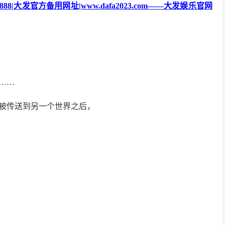
8|大发官方备用网址|www.dafa2023.com——大发娱乐官网
……
被传送到另一个世界之后，