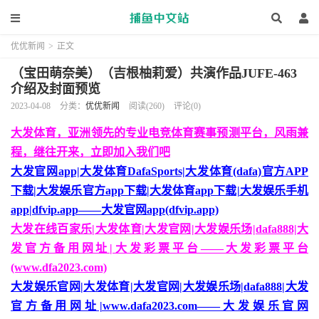
优优新闻
>
正文
（宝田萌奈美）（吉根柚莉爱）共演作品JUFE-463
介绍及封面预览
2023-04-08
分类：
优优新闻
阅读(260)
评论(0)
大发体育，亚洲领先的专业电竞体育赛事预测平台，风雨兼
程，继往开来，立即加入我们吧
大发官网app|大发体育DafaSports|大发体育(dafa)官方APP
下载|大发娱乐官方app下载|大发体育app下载|大发娱乐手机
app|dfvip.app——大发官网app(dfvip.app)
大发在线百家乐|大发体育|大发官网|大发娱乐场|dafa888|大
发官方备用网址|大发彩票平台——大发彩票平台
(www.dfa2023.com)
大发娱乐官网|大发体育|大发官网|大发娱乐场|dafa888|大发
官方备用网址|www.dafa2023.com——大发娱乐官网