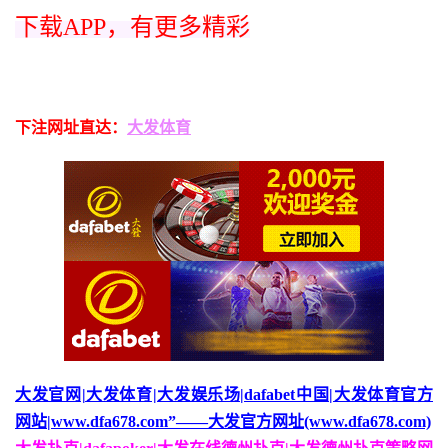
下载APP，有更多精彩
下注网址直达：
大发体育
大发官网|大发体育|大发娱乐场|dafabet中国|大发体育官方
网站|www.dfa678.com”——大发官方网址(www.dfa678.com)