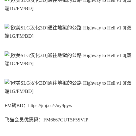
FM转BD：https://jmj.cc/s/uy9pyw
飞猫会员优惠码：FM6667CUT5F5SVIP