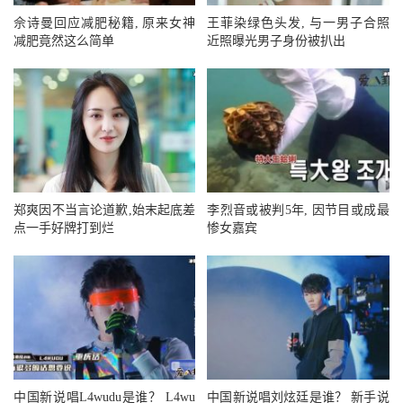
佘诗曼回应减肥秘籍, 原来女神
王菲染绿色头发, 与一男子合照
减肥竟然这么简单
近照曝光男子身份被扒出
郑爽因不当言论道歉,始末起底差
李烈音或被判5年, 因节目或成最
点一手好牌打到烂
惨女嘉宾
中国新说唱L4wudu是谁？ L4wu
中国新说唱刘炫廷是谁？ 新手说