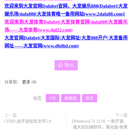
欢迎来到大发官网Dafabet官网，大发娱乐888(Dafabet)|大发
娱乐场|dafa888|大发体育唯一备用网站(www.2dafa88.com)!
欢迎来到大发体育Dafabet|大发体育官网|dafa888|大发娱乐
场——大发体育(www.daf22.com)
大发官网Dafabet|大发国际|大发网址|大发888开户|大发备用
网址——大发官网(www.d6d6d.com)
赞(
0
)
分享到：
更多
(
0
)
标签：
VIP
破解版
音乐
上一篇
下一篇
CFHD-血手鼠标宏文件5.8
[Windows] 7z 22.01 一款开源、
强大的压缩软件，美化版/免费