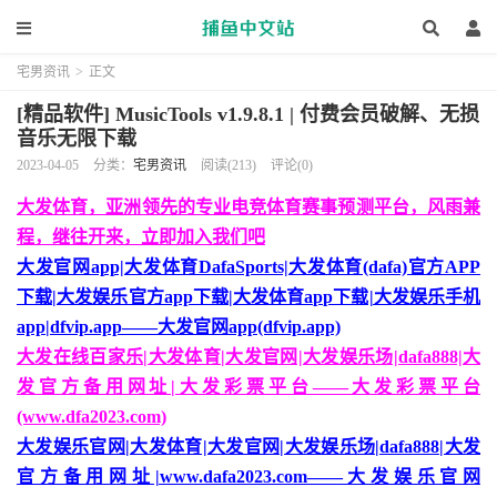
宅男资讯
>
正文
[精品软件] MusicTools v1.9.8.1 | 付费会员破解、无损
音乐无限下载
2023-04-05
分类：
宅男资讯
阅读(213)
评论(0)
大发体育，亚洲领先的专业电竞体育赛事预测平台，风雨兼
程，继往开来，立即加入我们吧
大发官网app|大发体育DafaSports|大发体育(dafa)官方APP
下载|大发娱乐官方app下载|大发体育app下载|大发娱乐手机
app|dfvip.app——大发官网app(dfvip.app)
大发在线百家乐|大发体育|大发官网|大发娱乐场|dafa888|大
发官方备用网址|大发彩票平台——大发彩票平台
(www.dfa2023.com)
大发娱乐官网|大发体育|大发官网|大发娱乐场|dafa888|大发
官方备用网址|www.dafa2023.com——大发娱乐官网