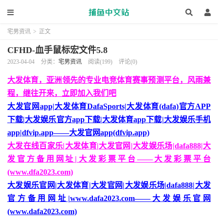
宅男资讯
>
正文
CFHD-血手鼠标宏文件5.8
2023-04-04
分类：
宅男资讯
阅读(199)
评论(0)
大发体育，亚洲领先的专业电竞体育赛事预测平台，风雨兼
程，继往开来，立即加入我们吧
大发官网app|大发体育DafaSports|大发体育(dafa)官方APP
下载|大发娱乐官方app下载|大发体育app下载|大发娱乐手机
app|dfvip.app——大发官网app(dfvip.app)
大发在线百家乐|大发体育|大发官网|大发娱乐场|dafa888|大
发官方备用网址|大发彩票平台——大发彩票平台
(www.dfa2023.com)
大发娱乐官网|大发体育|大发官网|大发娱乐场|dafa888|大发
官方备用网址|www.dafa2023.com——大发娱乐官网
(www.dafa2023.com)