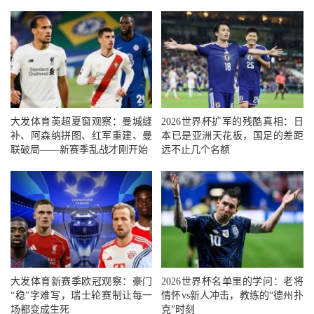
大发体育英超夏窗观察：曼城缝
2026世界杯扩军的残酷真相：日
补、阿森纳拼图、红军重建、曼
本已是亚洲天花板，国足的差距
联破局——新赛季乱战才刚开始
远不止几个名额
大发体育新赛季欧冠观察：豪门
2026世界杯名单里的学问：老将
“稳”字难写，瑞士轮赛制让每一
情怀vs新人冲击，教练的“德州扑
场都变成生死
克”时刻