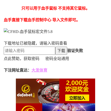
只可以用于血手鼠标 不支持其它鼠标。
血手直接下载血手控制中心 导入文件即可。
下载地址已被隐藏，请输入密码查看
验证失败
点此赞助，获取密码
密码全站通用
下注网址直达：
大发体育