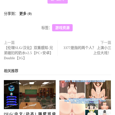
分享到：
更多
(
0
)
标签：
游戏资源
上一篇
下一篇
【伦理SLG/汉化】双重感知-兄
3377是指的两个人？ 上演小三
弟媳妇的奶水v2.5【PC+安卓】
上位大戏！
Double【1G】
相关推荐
[SLG/中文/动态] 隔壁班级