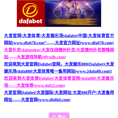
大发官网|大发体育|大发娱乐场|dafabet中国|大发体育官方
网站|www.dfa678.com”——大发官方网址(www.dfa678.com)
大发扑克|dafapoker|大发在线德州扑克|大发德州扑克策略网
站——大发游戏导航(dfyxdh.com)
欢迎来到大发官网Dafabet官网，大发娱乐888(Dafabet)|大发
娱乐场|dafa888|大发体育唯一备用网站(www.2dafa88.com)!
欢迎来到大发体育Dafabet|大发体育官网|dafa888|大发娱乐
场——大发体育(www.daf22.com)
大发官网Dafabet|大发国际|大发网址|大发888开户|大发备用
网址——大发官网(www.d6d6d.com)
赞(
0
)