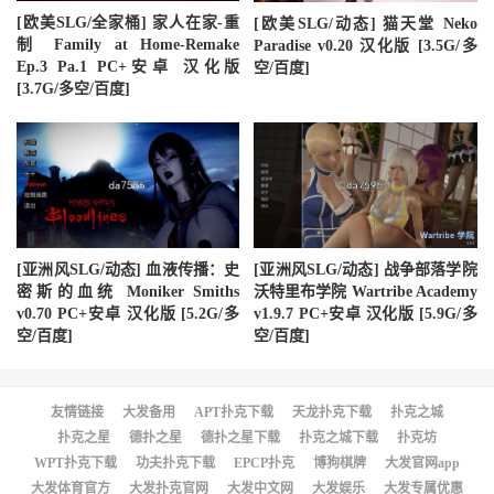
[欧美SLG/全家桶] 家人在家-重
[欧美SLG/动态] 猫天堂 Neko
制 Family at Home-Remake
Paradise v0.20 汉化版 [3.5G/多
Ep.3 Pa.1 PC+安卓 汉化版
空/百度]
[3.7G/多空/百度]
[亚洲风SLG/动态] 战争部落学院
[亚洲风SLG/动态] 血液传播：史
沃特里布学院 Wartribe Academy
密斯的血统 Moniker Smiths
v1.9.7 PC+安卓 汉化版 [5.9G/多
v0.70 PC+安卓 汉化版 [5.2G/多
空/百度]
空/百度]
友情链接
大发备用
APT扑克下载
天龙扑克下载
扑克之城
扑克之星
德扑之星
德扑之星下载
扑克之城下载
扑克坊
WPT扑克下载
功夫扑克下载
EPCP扑克
博狗棋牌
大发官网app
大发体育官方
大发扑克官网
大发中文网
大发娱乐
大发专属优惠