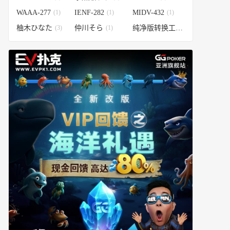
WAAA-277
(1)
IENF-282
(1)
MIDV-432
(1)
柚木ひなた
(3)
仲川そら
(1)
纯净版转换工具
(1)