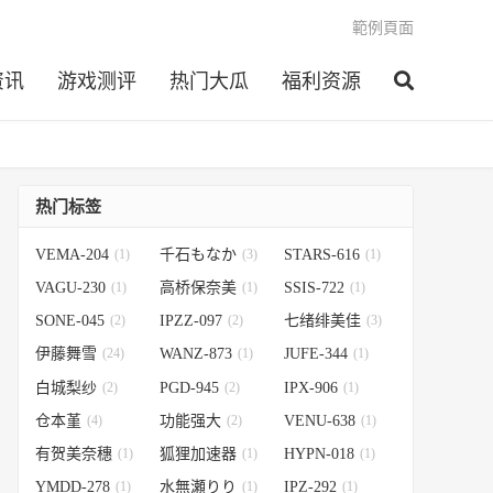
範例頁面
资讯
游戏测评
热门大瓜
福利资源
热门标签
VEMA-204
(1)
千石もなか
(3)
STARS-616
(1)
VAGU-230
(1)
高桥保奈美
(1)
SSIS-722
(1)
SONE-045
(2)
IPZZ-097
(2)
七绪绯美佳
(3)
伊藤舞雪
(24)
WANZ-873
(1)
JUFE-344
(1)
白城梨纱
(2)
PGD-945
(2)
IPX-906
(1)
仓本堇
(4)
功能强大
(2)
VENU-638
(1)
有贺美奈穗
(1)
狐狸加速器
(1)
HYPN-018
(1)
YMDD-278
(1)
水無瀬りり
(1)
IPZ-292
(1)