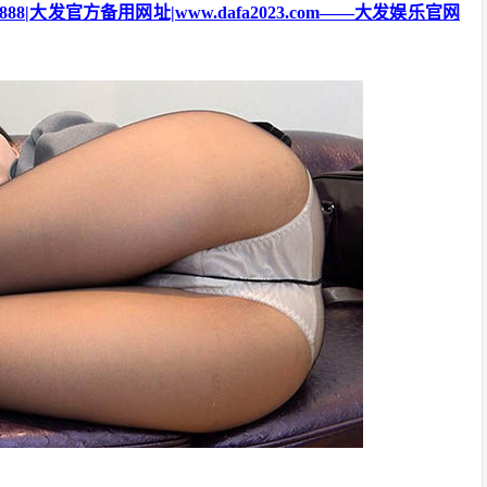
8|大发官方备用网址|www.dafa2023.com——大发娱乐官网