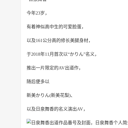
今年23岁，
有着神似高中生的可爱脸蛋，
以及161公分高的修长美腿身材，
于2018年11月首次以“かりん”名义，
推出一片限定的AV出道作，
随后便多以
新美かりん(新美花梨)、
以及日泉舞香的名义演出AV，