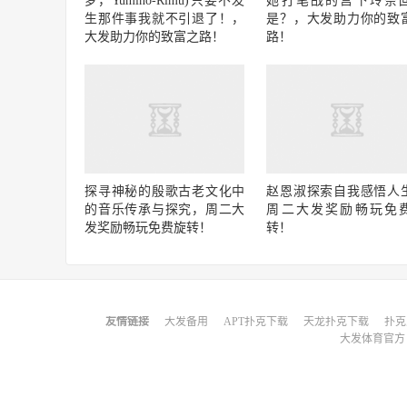
梦，Yumino-Rimu)只要不发
她打笔战的宫下玲奈
生那件事我就不引退了！，
是？，大发助力你的致
大发助力你的致富之路！
路！
探寻神秘的殷歌古老文化中
赵恩淑探索自我感悟人
的音乐传承与探究，周二大
周二大发奖励畅玩免
发奖励畅玩免费旋转！
转！
友情链接
大发备用
APT扑克下载
天龙扑克下载
扑克
大发体育官方