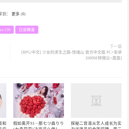
享到：
更多
(
0
)
ks-539
日泉舞香
下一篇
[RPG/中文] 少女的求生之路-惊魂山 官方中文版 PC+安卓
[600M/转微云+度盘]
经和
假如离开S1⋯那七ツ森りり
探秘二宫凛从艺人成长为实