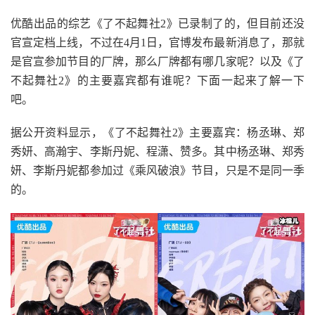
优酷出品的综艺《了不起舞社2》已录制了的，但目前还没
官宣定档上线，不过在4月1日，官博发布最新消息了，那就
是官宣参加节目的厂牌，那么厂牌都有哪几家呢？以及《了
不起舞社2》的主要嘉宾都有谁呢？下面一起来了解一下
吧。
据公开资料显示，《了不起舞社2》主要嘉宾：杨丞琳、郑
秀妍、高瀚宇、李斯丹妮、程潇、赞多。其中杨丞琳、郑秀
妍、李斯丹妮都参加过《乘风破浪》节目，只是不是同一季
的。