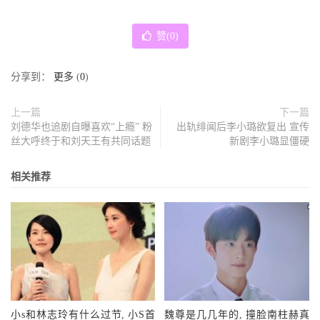
赞(
0
)
分享到：
更多
(
0
)
上一篇
下一篇
刘德华也追剧自曝喜欢“上瘾” 粉
出轨绯闻后李小璐欲复出 宣传
丝大呼终于和刘天王有共同话题
新剧李小璐显僵硬
相关推荐
小s和林志玲有什么过节, 小S首
魏尊是几几年的, 撞脸南柱赫真