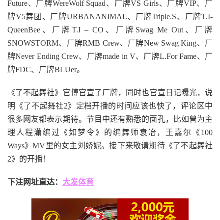
Future、厂牌WereWolf Squad、厂牌VS Girls、厂牌VIP、厂
牌V5舞团、厂牌URBANANIMAL、厂牌Triple.S、厂牌T.I-
QueenBee、厂牌T.I – CO、厂牌Swag Me Out、厂牌
SNOWSTORM、厂牌RMB Crew、厂牌New Swag King、厂
牌Never Ending Crew、厂牌made in V、厂牌L.For Fame、厂
牌FDC、厂牌BLUer。
《了不起舞社》官博官宣了厂牌，同时也官宣日记曝光，说
明《了不起舞社2》定档开播的时间应该也快了，评论区中
很多网友都表示期待。节目中还有熟悉的面孔，比如曾为主
理人程潇编过《如梦令》的编舞师袁冶，王嘉尔《100
Ways》MV里的女主刘娇妮。接下来敬请期待《了不起舞社
2》的开播！
下注网址直达：
大发体育