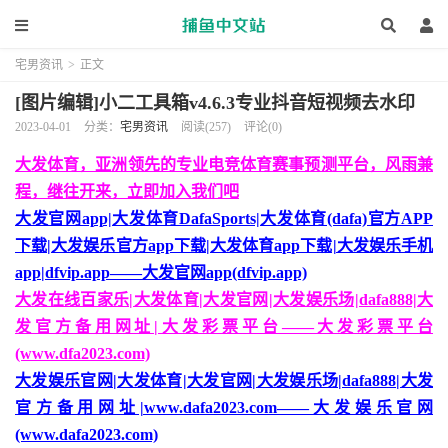
宅男资讯
>
正文
[图片编辑]小二工具箱v4.6.3专业抖音短视频去水印
2023-04-01
分类：
宅男资讯
阅读(257)
评论(0)
大发体育，亚洲领先的专业电竞体育赛事预测平台，风雨兼
程，继往开来，立即加入我们吧
大发官网app|大发体育DafaSports|大发体育(dafa)官方APP
下载|大发娱乐官方app下载|大发体育app下载|大发娱乐手机
app|dfvip.app——大发官网app(dfvip.app)
大发在线百家乐|大发体育|大发官网|大发娱乐场|dafa888|大
发官方备用网址|大发彩票平台——大发彩票平台
(www.dfa2023.com)
大发娱乐官网|大发体育|大发官网|大发娱乐场|dafa888|大发
官方备用网址|www.dafa2023.com——大发娱乐官网
(www.dafa2023.com)