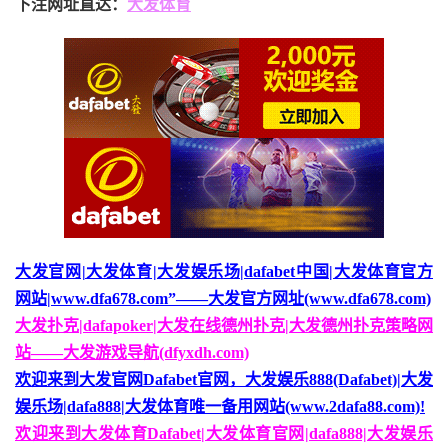
下注网址直达：
大发体育
大发官网|大发体育|大发娱乐场|dafabet中国|大发体育官方
网站|www.dfa678.com”——大发官方网址(www.dfa678.com)
大发扑克|dafapoker|大发在线德州扑克|大发德州扑克策略网
站——大发游戏导航(dfyxdh.com)
欢迎来到大发官网Dafabet官网，大发娱乐888(Dafabet)|大发
娱乐场|dafa888|大发体育唯一备用网站(www.2dafa88.com)!
欢迎来到大发体育Dafabet|大发体育官网|dafa888|大发娱乐