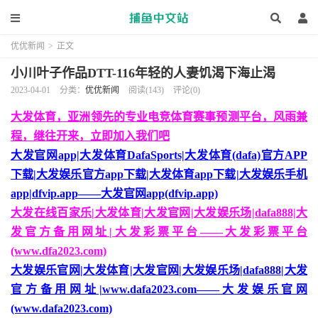
优优新闻
>
正文
小川叶子作品DTT-116年轻的人妻饥渴下海止渴
2023-04-01
分类：
优优新闻
阅读(143)
评论(0)
大发体育，亚洲领先的专业电竞体育赛事预测平台，风雨兼
程，继往开来，立即加入我们吧
大发官网app|大发体育DafaSports|大发体育(dafa)官方APP
下载|大发娱乐官方app下载|大发体育app下载|大发娱乐手机
app|dfvip.app——大发官网app(dfvip.app)
大发在线百家乐|大发体育|大发官网|大发娱乐场|dafa888|大
发官方备用网址|大发彩票平台——大发彩票平台
(www.dfa2023.com)
大发娱乐官网|大发体育|大发官网|大发娱乐场|dafa888|大发
官方备用网址|www.dafa2023.com——大发娱乐官网
(www.dafa2023.com)