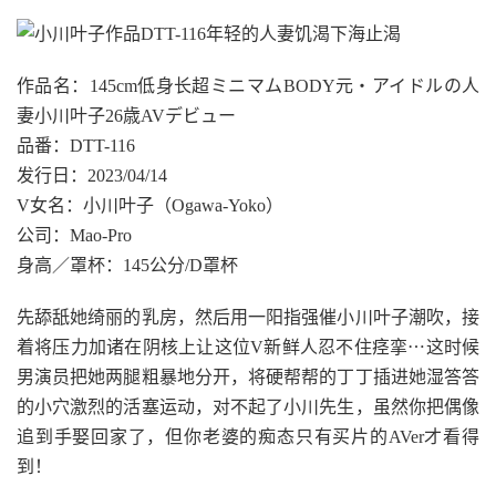
作品名：145cm低身长超ミニマムBODY元・アイドルの人
妻小川叶子26歳AVデビュー
品番：DTT-116
发行日：2023/04/14
V女名：小川叶子（Ogawa-Yoko）
公司：Mao-Pro
身高／罩杯：145公分/D罩杯
先舔舐她绮丽的乳房，然后用一阳指强催小川叶子潮吹，接
着将压力加诸在阴核上让这位V新鲜人忍不住痉挛⋯这时候
男演员把她两腿粗暴地分开，将硬帮帮的丁丁插进她湿答答
的小穴激烈的活塞运动，对不起了小川先生，虽然你把偶像
追到手娶回家了，但你老婆的痴态只有买片的AVer才看得
到！