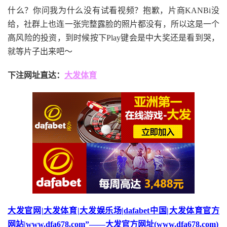
什么？你问我为什么没有试看视频？抱歉，片商KANBi没
给，社群上也连一张完整露脸的照片都没有，所以这是一个
高风险的投资，到时候按下Play键会是中大奖还是看到哭，
就等片子出来吧〜
下注网址直达：
大发体育
大发官网|大发体育|大发娱乐场|dafabet中国|大发体育官方
网站|www.dfa678.com”——大发官方网址(www.dfa678.com)