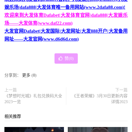
娱乐场|dafa888|大发体育唯一备用网站(www.2dafa88.com)!
欢迎来到大发体育Dafabet|大发体育官网|dafa888|大发娱乐
场——大发体育(www.daf22.com)
大发官网Dafabet|大发国际|大发网址|大发888开户|大发备用
网址——大发官网(www.d6d6d.com)
赞(
0
)
分享到：
更多
(
0
)
上一篇
下一篇
《梦想时光城》礼包兑换码大全
《王者荣耀》3月30日更新内容
2023一览
详情2023
相关推荐