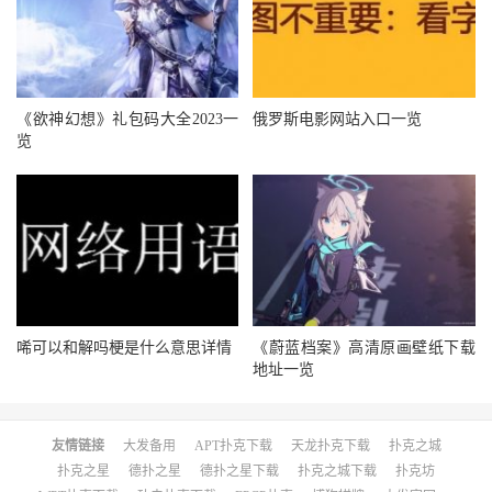
《欲神幻想》礼包码大全2023一
俄罗斯电影网站入口一览
览
唏可以和解吗梗是什么意思详情
《蔚蓝档案》高清原画壁纸下载
地址一览
友情链接
大发备用
APT扑克下载
天龙扑克下载
扑克之城
扑克之星
德扑之星
德扑之星下载
扑克之城下载
扑克坊