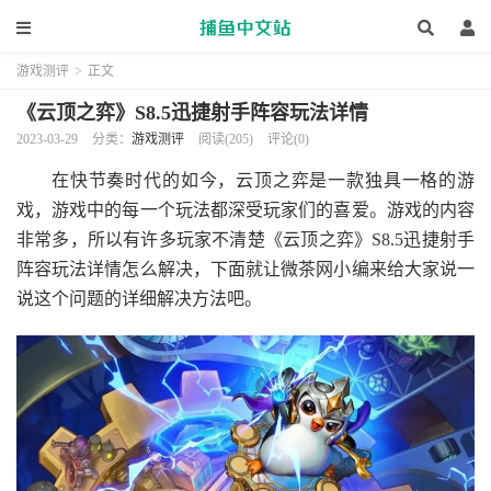
游戏测评
>
正文
《云顶之弈》S8.5迅捷射手阵容玩法详情
2023-03-29
分类：
游戏测评
阅读(205)
评论(0)
在快节奏时代的如今，云顶之弈是一款独具一格的游
戏，游戏中的每一个玩法都深受玩家们的喜爱。游戏的内容
非常多，所以有许多玩家不清楚《云顶之弈》S8.5迅捷射手
阵容玩法详情怎么解决，下面就让微茶网小编来给大家说一
说这个问题的详细解决方法吧。