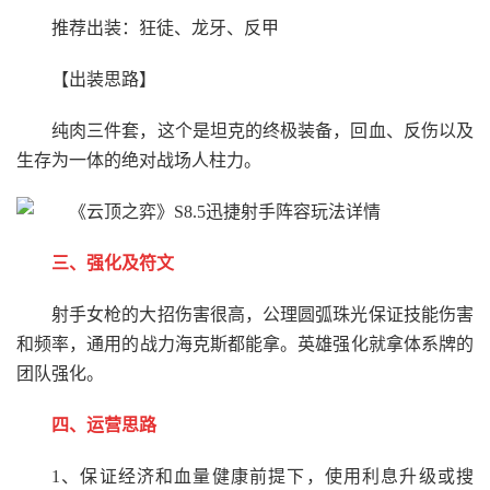
推荐出装：狂徒、龙牙、反甲
【出装思路】
纯肉三件套，这个是坦克的终极装备，回血、反伤以及
生存为一体的绝对战场人柱力。
三、强化及符文
射手女枪的大招伤害很高，公理圆弧珠光保证技能伤害
和频率，通用的战力海克斯都能拿。英雄强化就拿体系牌的
团队强化。
四、运营思路
1、保证经济和血量健康前提下，使用利息升级或搜