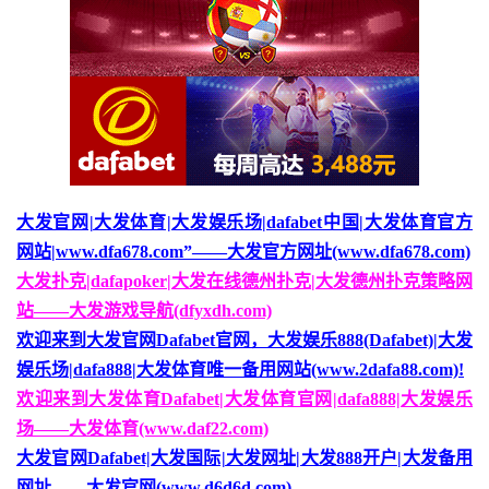
大发官网|大发体育|大发娱乐场|dafabet中国|大发体育官方
网站|www.dfa678.com”——大发官方网址(www.dfa678.com)
大发扑克|dafapoker|大发在线德州扑克|大发德州扑克策略网
站——大发游戏导航(dfyxdh.com)
欢迎来到大发官网Dafabet官网，大发娱乐888(Dafabet)|大发
娱乐场|dafa888|大发体育唯一备用网站(www.2dafa88.com)!
欢迎来到大发体育Dafabet|大发体育官网|dafa888|大发娱乐
场——大发体育(www.daf22.com)
大发官网Dafabet|大发国际|大发网址|大发888开户|大发备用
网址——大发官网(www.d6d6d.com)