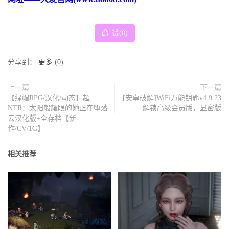
赞(
0
)
分享到：
更多
(
0
)
上一篇
下一篇
【绿帽RPG/汉化/动态】超
[安卓破解]WiFi万能钥匙v4.9.23
NTR：太阳般耀眼的她正在堕落
解锁高级会员版，显密版
云汉化版+全存档【新
作/CV/1G】
相关推荐