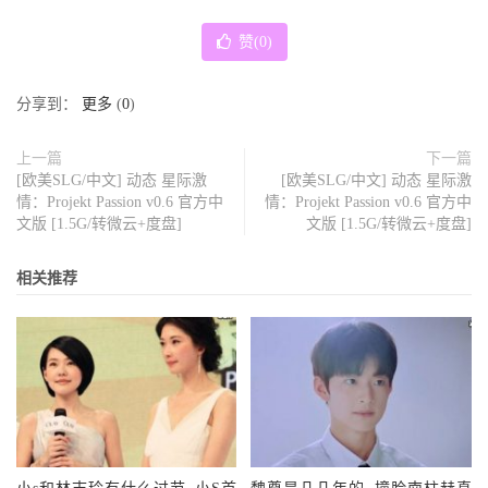
赞(
0
)
分享到：
更多
(
0
)
上一篇
下一篇
[欧美SLG/中文] 动态 星际激
[欧美SLG/中文] 动态 星际激
情：Projekt Passion v0.6 官方中
情：Projekt Passion v0.6 官方中
文版 [1.5G/转微云+度盘]
文版 [1.5G/转微云+度盘]
相关推荐