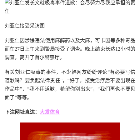
刘亚仁接受采访图
刘亚仁因涉嫌违法使用麻醉药以及大麻，可卡因等多种毒品
而在27日上午来到警局接受了调查。晚上结束长达12小时的
调查，离开了首尔警察厅。
有关刘亚仁吸毒的事件，不少韩网友纷纷评论“有必要写信
道歉吗？要负起法律责任”，“好了，接受治疗后不要出现在
作品中”，“我不用道歉，希望你别出来”，“我们再也不要见
面了”等等。
下注网址直达：
大发体育