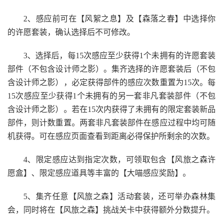
2、感应前可在【风絮之息】及【森落之春】中选择你
的许愿套装，确认选择后不可修改。
3、选择后，每15次感应至少获得1个未拥有的许愿套装
部件（不包含设计师之影）。集齐选择的许愿套装后（不包
含设计师之影），必定获得部件的感应次数重置为15次。每
15次感应至少获得1个未拥有的另一套非凡套装部件（不包
含设计师之影）。若在15次内获得了未拥有的限定套装新品
部件，则计数重置。两套非凡套装部件在感应过程中均可随
机获得。可在感应页面查看到距离必得保护所剩余的次数。
4、限定感应达到指定次数，可领取包含【风旅之森许
愿盒】、限定感应道具等丰富的【大喵感应奖励】。
5、集齐任意【风旅之森】活动套装，还可举办森林集
会，同时将在【风旅之森】挑战关卡中获得额外分数提升。