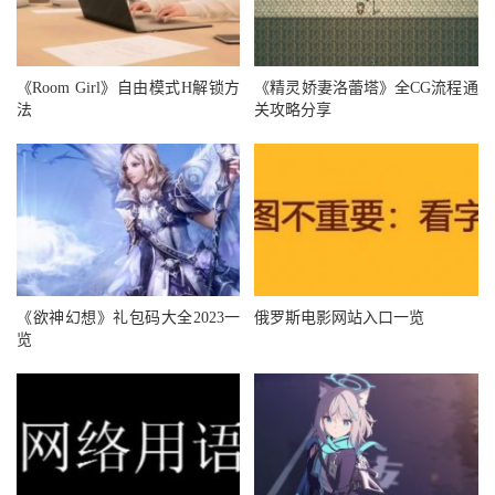
《Room Girl》自由模式H解锁方
《精灵娇妻洛蕾塔》全CG流程通
法
关攻略分享
《欲神幻想》礼包码大全2023一
俄罗斯电影网站入口一览
览