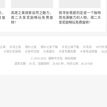
生，
高滟之美探索自然之魅力，
探寻张蓓妮的足迹一个独特
费旋
周二大发奖励畅玩免费旋
而充满魅力的人物，周二大
转！
发奖励畅玩免费旋转！
之城
扑克之星
德扑之星
德扑之星下载
扑克之城下载
扑克坊
WPT扑
大发扑克官网
大发中文网
大发娱乐
大发专属优惠
大发幸运转盘
QQ
© 2010-2026
捕鱼中文站
网站地图
请求次数：58 次，加载用时：28.083 秒，内存占用：40.28 MB