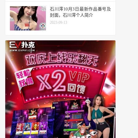
石川澪10月3日最新作品番号及
封面，石川澪个人简介
2023-09-13