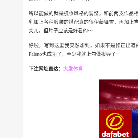
所以能做的就是梳妆风格的调整，和前两支作品相
乳加上各种服装的搭配真的很伊藤舞雪，再加上
突兀，但片子应该是好看的〜
好啦，写到这里我突然想到，如果不是修正出道
Faleno也成功了，至少我就上勾做报导了⋯
下注网址直达：
大发体育