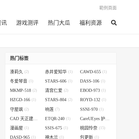
範例頁面
资讯
游戏测评
热门大瓜
福利资源
热门标签
湊莉久
(2)
赤井爱知华
(1)
CAWD-655
(1)
冬爱琴音
(1)
STARS-606
(1)
DASS-106
(1)
MKMP-518
(2)
清宫仁爱
(2)
EBOD-973
(1)
HZGD-166
(1)
STARS-804
(2)
ROYD-132
(1)
守屋飒
(2)
响莲
(7)
SSNI-970
(1)
CAD 天正建筑软件 下载
ETQR-240
(1)
(1)
CareUEyes 护眼工具 定时功能
漫画屋
(1)
SSIS-675
(1)
桃园怜奈
(15)
DASD-965
(1)
神木兰
(1)
包更新
(1)