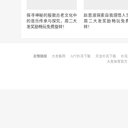
探寻神秘的殷歌古老文化中
赵恩淑探索自我感悟人
的音乐传承与探究，周二大
周二大发奖励畅玩免
发奖励畅玩免费旋转！
转！
友情链接
大发备用
APT扑克下载
天龙扑克下载
扑克
大发体育官方