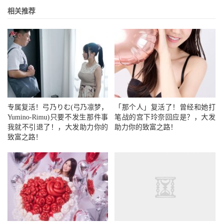
相关推荐
专属复活！弓乃りむ(弓乃凛梦，
「那个人」复活了！曾经和她打
Yumino-Rimu)只要不发生那件事
笔战的宫下玲奈回应是？，大发
我就不引退了！，大发助力你的
助力你的致富之路！
致富之路！