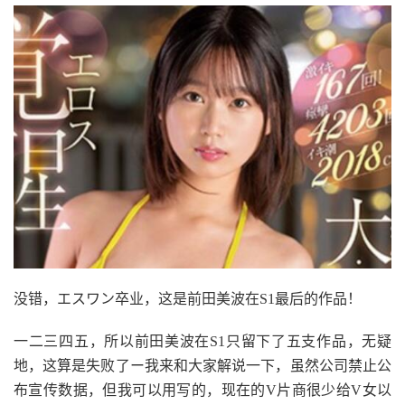
没错，エスワン卒业，这是前田美波在S1最后的作品！
一二三四五，所以前田美波在S1只留下了五支作品，无疑
地，这算是失败了ー我来和大家解说一下，虽然公司禁止公
布宣传数据，但我可以用写的，现在的V片商很少给V女以