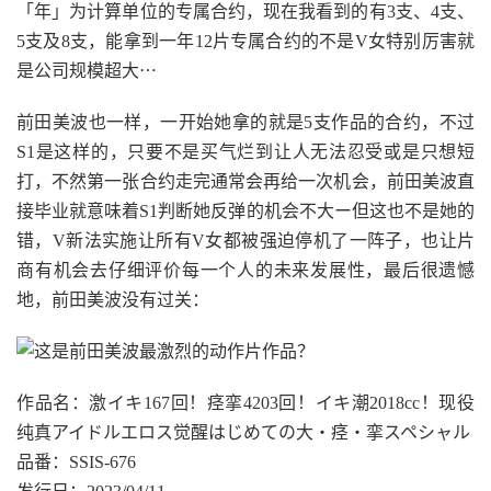
「年」为计算单位的专属合约，现在我看到的有3支、4支、
5支及8支，能拿到一年12片专属合约的不是V女特别厉害就
是公司规模超大⋯
前田美波也一样，一开始她拿的就是5支作品的合约，不过
S1是这样的，只要不是买气烂到让人无法忍受或是只想短
打，不然第一张合约走完通常会再给一次机会，前田美波直
接毕业就意味着S1判断她反弹的机会不大ー但这也不是她的
错，V新法实施让所有V女都被强迫停机了一阵子，也让片
商有机会去仔细评价每一个人的未来发展性，最后很遗憾
地，前田美波没有过关：
作品名：激イキ167回！痉挛4203回！イキ潮2018cc！现役
纯真アイドルエロス觉醒はじめての大・痉・挛スペシャル
品番：SSIS-676