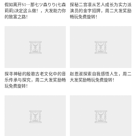
假如离开S1⋯那七ツ森りり(七森
探秘二宫凛从艺人成长为实力派
莉莉)决定这么做！，大发助力你
演员的金字招牌，周二大发奖励
的致富之路！
畅玩免费旋转！
探寻神秘的殷歌古老文化中的音
赵恩淑探索自我感悟人生，周二
乐传承与探究，周二大发奖励畅
大发奖励畅玩免费旋转！
玩免费旋转！