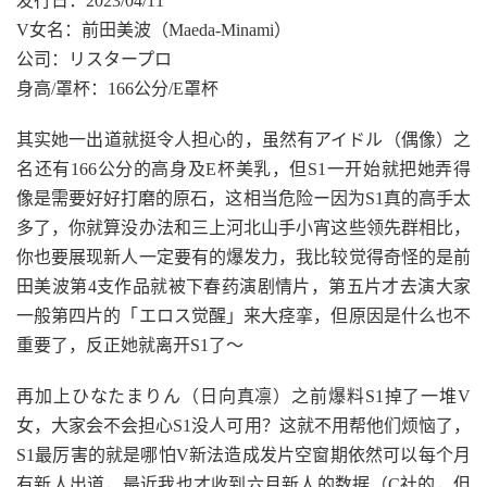
发行日：2023/04/11
V女名：前田美波（Maeda-Minami）
公司：リスタープロ
身高/罩杯：166公分/E罩杯
其实她一出道就挺令人担心的，虽然有アイドル（偶像）之
名还有166公分的高身及E杯美乳，但S1一开始就把她弄得
像是需要好好打磨的原石，这相当危险ー因为S1真的高手太
多了，你就算没办法和三上河北山手小宵这些领先群相比，
你也要展现新人一定要有的爆发力，我比较觉得奇怪的是前
田美波第4支作品就被下春药演剧情片，第五片才去演大家
一般第四片的「エロス觉醒」来大痉挛，但原因是什么也不
重要了，反正她就离开S1了〜
再加上ひなたまりん（日向真凛）之前爆料S1掉了一堆V
女，大家会不会担心S1没人可用？这就不用帮他们烦恼了，
S1最厉害的就是哪怕V新法造成发片空窗期依然可以每个月
有新人出道，最近我也才收到六月新人的数据（C社的，但