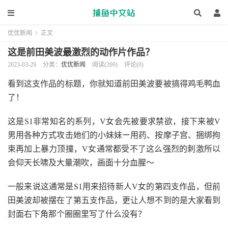
优优新闻
>
正文
这是前田美波最激烈的动作片作品？
2023-03-29
分类：
优优新闻
阅读(269)
评论(0)
看到这支作品的标题，你就知道前田美波要被搞得鸡毛鸭血
了！
这是S1非常知名的系列，V女会先被要求禁欲，接下来被V
男用各种方式攻击她们的小妹妹ー用药、按摩子宫、捆绑拘
束再加上暴力顶撞，V女通常都受不了这么强烈的刺激所以
会仰天长啸及大量潮吹，画面十分血腥〜
一般来说这通常是S1用来招待新人V女的第四支作品，但前
田美波却被摆在了第五支作品，更让人想不到的是大家看到
封面右下角那个圈圈里写了什么没有？