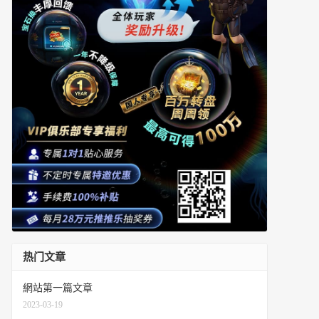
热门文章
網站第一篇文章
2023-03-19