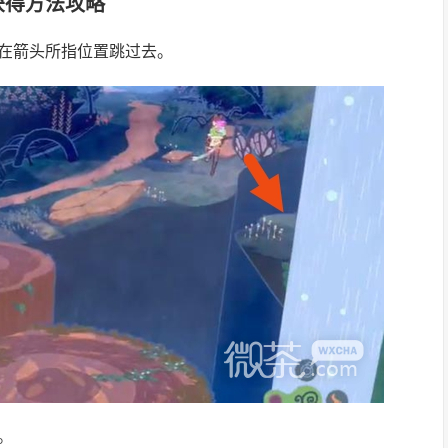
获得方法攻略
在箭头所指位置跳过去。
。