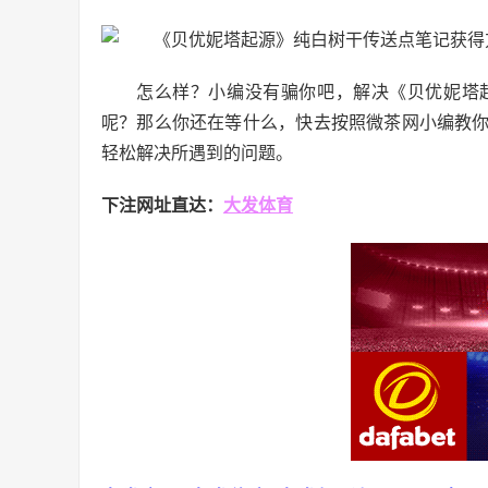
怎么样？小编没有骗你吧，解决《贝优妮塔
呢？那么你还在等什么，快去按照微茶网小编教
轻松解决所遇到的问题。
下注网址直达：
大发体育