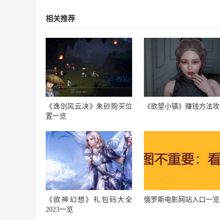
相关推荐
《逸剑风云决》朱砂购买位
《欲望小镇》赚钱方法攻
置一览
《欲神幻想》礼包码大全
俄罗斯电影网站入口一览
2023一览