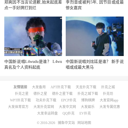
郑爽因不当言论道歉,始末起底差
李烈音或被判5年, 因节目或成最
点一手好牌打到烂
惨女嘉宾
中国新说唱L4wudu是谁？ L4wu
中国新说唱刘炫廷是谁？ 新手说
真名及个人资料起底
唱或成最大黑马
友情链接
大发备用
APT扑克下载
天龙扑克下载
扑克之城
扑克之星
德扑之星
德扑之星下载
扑克之城下载
扑克坊
WPT扑克下载
功夫扑克下载
EPCP扑克
博狗棋牌
大发官网app
大发体育官方
大发扑克官网
大发中文网
大发娱乐
大发专属优惠
大发幸运转盘
QQ扑克
EV扑克
© 2010-2026
捕鱼中文站
网站地图