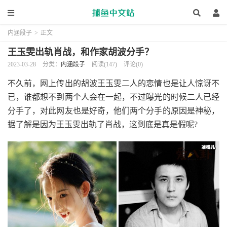
内涵段子
>
正文
王玉雯出轨肖战，和作家胡波分手？
2023-03-28
分类：
内涵段子
阅读(147)
评论(0)
不久前，网上传出的胡波王玉雯二人的恋情也是让人惊讶不
已，谁都想不到两个人会在一起，不过曝光的时候二人已经
分手了，对此网友也是好奇，他们两个分手的原因是神秘，
据了解是因为王玉雯出轨了肖战，这到底是真是假呢?