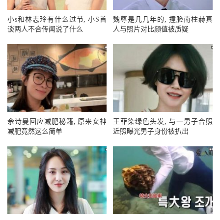
小s和林志玲有什么过节, 小S首
魏尊是几几年的, 撞脸南柱赫真
谈两人不合传闻说了什么
人与照片对比颜值被质疑
佘诗曼回应减肥秘籍, 原来女神
王菲染绿色头发, 与一男子合照
减肥竟然这么简单
近照曝光男子身份被扒出