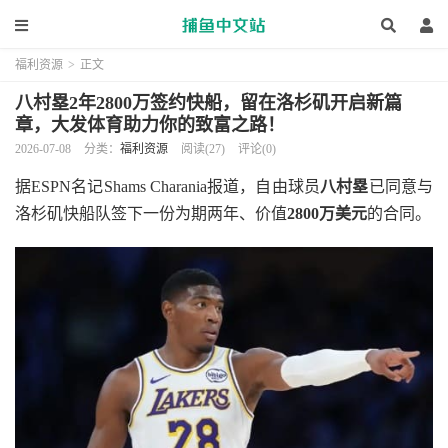
福利资源
>
正文
八村塁2年2800万签约快船，留在洛杉矶开启新篇
章，大发体育助力你的致富之路！
2026-07-08
分类：
福利资源
阅读(27)
评论(0)
据ESPN名记Shams Charania报道，自由球员
八村塁
已同意与
洛杉矶快船队签下一份为期两年、价值
2800万美元
的合同。