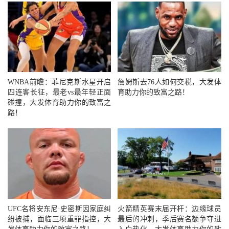
WNBA前瞻：菲尼克斯水星开启
詹姆斯去76人如何交税，大发体
四连客长征，最老vs最年轻正面
育助力你的致富之路！
碰撞，大发体育助力你的致富之
路！
UFC名将安东尼·史密斯因家庭纠
火箭精英赛末届开杆：边缘球员
纷被捕，面临三项重罪指控，大
最后的冲刺，季后赛名额争夺进