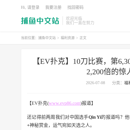
Hi, 请登录
我要注册
找回密码
欢迎光临
我们一直在努力
当前位置：
捕鱼中文站
>
福利资源
>
正文
【EV扑克】10刀比赛，第6,30
2,200倍的
2026-07-08
分类：
福
【EV扑克(
www.evp86.com
)报道】
还记得前两周我们对中国选手
Qin Yi
的报道吗？他
+
神秘赏金，运气宛如天选之人。