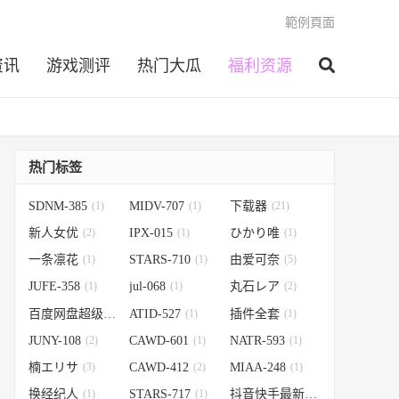
範例頁面
资讯
游戏测评
热门大瓜
福利资源
热门标签
SDNM-385
(1)
MIDV-707
(1)
下载器
(21)
新人女优
(2)
IPX-015
(1)
ひかり唯
(1)
一条凛花
(1)
STARS-710
(1)
由爱可奈
(5)
JUFE-358
(1)
jul-068
(1)
丸石レア
(2)
百度网盘超级VIP版
ATID-527
(1)
(1)
插件全套
(1)
JUNY-108
(2)
CAWD-601
(1)
NATR-593
(1)
楠エリサ
(3)
CAWD-412
(2)
MIAA-248
(1)
换经纪人
(1)
STARS-717
(1)
抖音快手最新最火
(1)