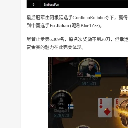
最后冠军由阿根廷选手GordinhoRulinho夺
到中国选手
Fu Jiahao
(昵称Blue1Zzz)。
尽管止步第6,309名，原名次奖励不到20刀，但幸
赏金赛的魅力在此完美体现。