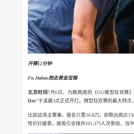
开赛12分钟
Fu Jiahao抱走黄金宝箱
北京时间
7月6日，为期两周的《GG微型狂欢赛
Day
”于凌晨3点正式开打。微型狂欢赛的最大特
比如这场主赛事，报名只需10.8刀，却祭出高达
性价比破表，故吸引全球共161,375人次参加，当中1