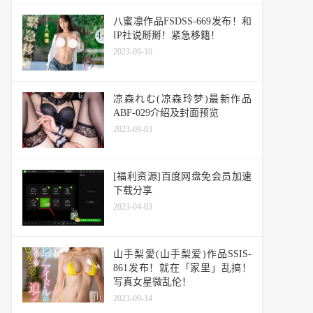
八蜜凛作品FSDSS-669发布！和
IP社说掰掰！紧急移籍！
2023-09-10
凉森れむ(凉森玲梦)最新作品
ABF-029介绍及封面预览
2023-09-03
[福利资源]百度网盘免会员加速
下载分享
2023-04-03
山手梨愛(山手梨爱)作品SSIS-
861发布！就在「家里」乱搞！
写真女星微乱伦！
2023-09-14