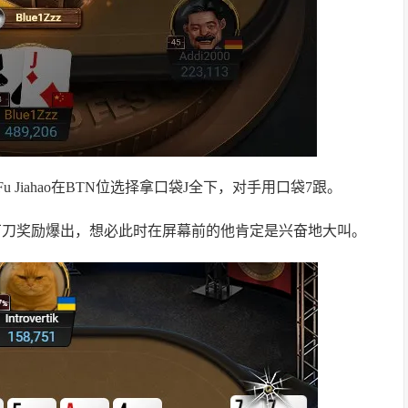
 Jiahao在BTN位选择拿口袋J全下，对手用口袋7跟。
紧接着2.4万刀奖励爆出，想必此时在屏幕前的他肯定是兴奋地大叫。