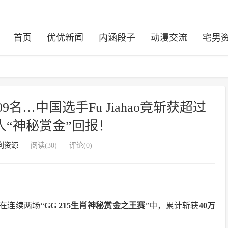
首页
优优新闻
内涵段子
动漫交流
宅男
9名…中国选手Fu Jiahao竟斩获超过
惊人“神秘赏金”回报！
利资源
阅读(30)
评论(0)
在连续两场“
GG 215
生肖神秘赏金之王赛
”中，累计斩获
40
万