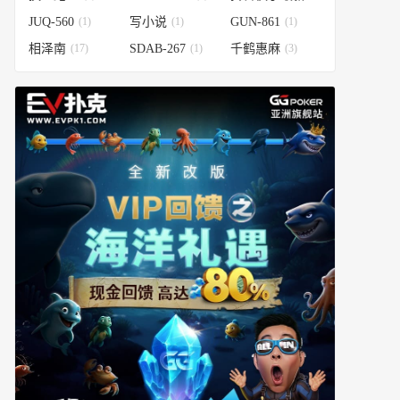
JUQ-560
(1)
写小说
(1)
GUN-861
(1)
相泽南
(17)
SDAB-267
(1)
千鹤惠麻
(3)